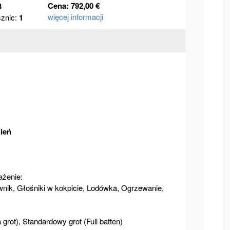
Cena: 792,00 €
3
więcej informacji
znic:
1
zień
żenie:
ownik, Głośniki w kokpicie, Lodówka, Ogrzewanie,
 grot), Standardowy grot (Full batten)