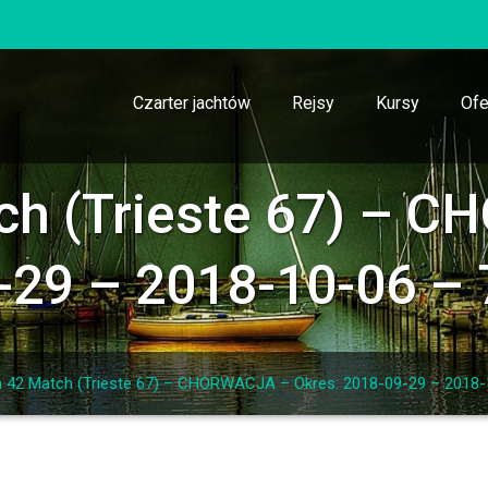
Czarter jachtów
Rejsy
Kursy
Ofe
ch (Trieste 67) – 
-29 – 2018-10-06 –
a 42 Match (Trieste 67) – CHORWACJA – Okres: 2018-09-29 – 2018-