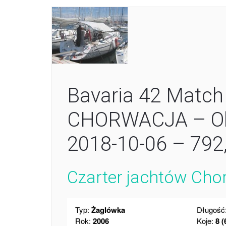
Bavaria 42 Match 
CHORWACJA – Okr
2018-10-06 – 79
Czarter jachtów Cho
Typ:
Żaglówka
Długość
Rok:
2006
Koje:
8 (