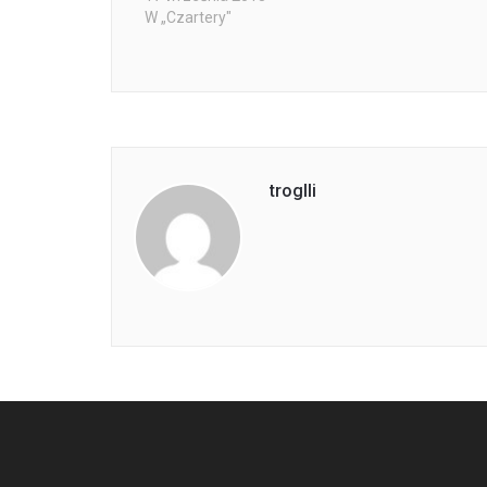
W „Czartery"
troglli