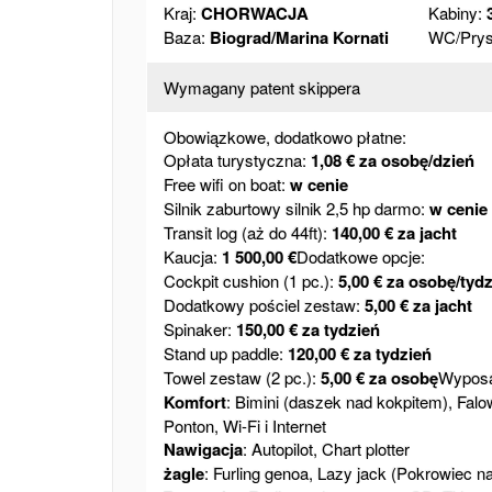
Kraj:
CHORWACJA
Kabiny:
Baza:
Biograd/Marina Kornati
WC/Prys
Wymagany patent skippera
Obowiązkowe, dodatkowo płatne:
Opłata turystyczna:
1,08 € za osobę/dzień
Free wifi on boat:
w cenie
Silnik zaburtowy silnik 2,5 hp darmo:
w cenie
Transit log (aż do 44ft):
140,00 € za jacht
Kaucja:
1 500,00 €
Dodatkowe opcje:
Cockpit cushion (1 pc.):
5,00 € za osobę/tyd
Dodatkowy pościel zestaw:
5,00 € za jacht
Spinaker:
150,00 € za tydzień
Stand up paddle:
120,00 € za tydzień
Towel zestaw (2 pc.):
5,00 € za osobę
Wyposa
Komfort
: Bimini (daszek nad kokpitem), Fal
Ponton, Wi-Fi i Internet
Nawigacja
: Autopilot, Chart plotter
żagle
: Furling genoa, Lazy jack (Pokrowiec na