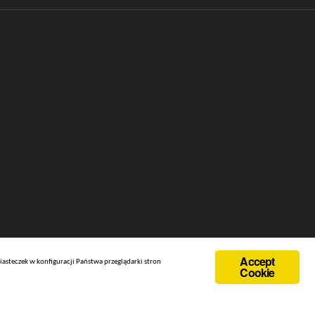
Accept
iasteczek w konfiguracji Państwa przeglądarki stron
Cookie