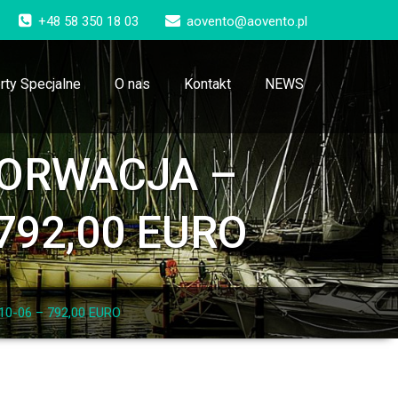
+48 58 350 18 03
aovento@aovento.pl
rty Specjalne
O nas
Kontakt
NEWS
CHORWACJA –
 792,00 EURO
10-06 – 792,00 EURO