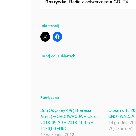
Rozrywka
: Radio z odtwarzczem CD, TV
Udostępnij:
Dodaj do ulubionych:
Powiązane
Sun Odyssey 49i (Theresia
Oceanis 45 20
Anna) – CHORWACJA – Okres:
CHORWACJA 1
2018-09-29 – 2018-10-06 –
14 grudnia 20
1180,00 EURO
W „Czartery"
17 września 2018