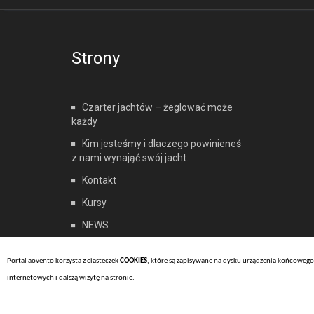
Strony
Czarter jachtów – żeglować może
każdy
Kim jesteśmy i dlaczego powinieneś
z nami wynająć swój jacht.
Kontakt
Kursy
NEWS
O nas
Portal aovento korzysta z ciasteczek
COOKIES
, które są zapisywane na dysku urządzenia końcowego 
Oferty Specjalne
internetowych i dalszą wizytę na stronie.
Privacy Policy