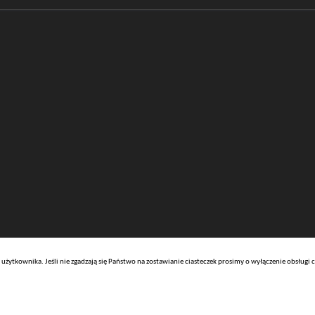
użytkownika. Jeśli nie zgadzają się Państwo na zostawianie ciasteczek prosimy o wyłączenie obsługi c