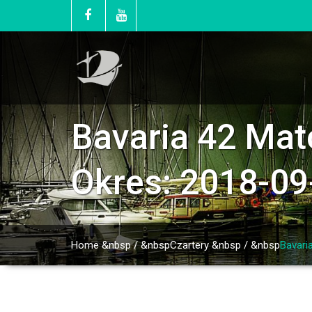
Bavaria 42 Mat
Okres: 2018-09
Home
&nbsp / &nbsp
Czartery
&nbsp / &nbsp
Bavari