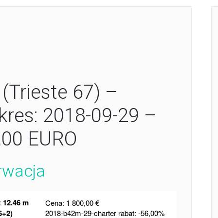
(Trieste 67) –
es: 2018-09-29 –
2,00 EURO
rwacja
:
12.46 m
Cena: 1 800,00 €
6+2)
2018-b42m-29-charter rabat: -56,00%