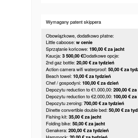
Wymagany patent skippera
Obowiązkowe, dodatkowo płatne:
Little caboose:
w cenie
Sprzątanie końcowe:
190,00 € za jacht
Kaucja:
3 500,00 €
Dodatkowe opcje:
2nd gaz bottle:
20,00 € za tydzień
Action camera wifi waterproof:
50,00 € za tyd
Beach towel:
10,00 € za tydzień
Chef / gospodyni:
100,00 € za dzień
Depozytu reduction to €1.000,00:
200,00 € za
Depozytu reduction to €2.000,00:
100,00 € za
Depozytu zeroing:
700,00 € za tydzień
Dinette convertible double bed:
50,00 € za ty
Fishing kit:
35,00 € za jacht
Folding bike:
50,00 € za jacht
Genakera:
200,00 € za tydzień
Hammock:
20,00 € za tydzień