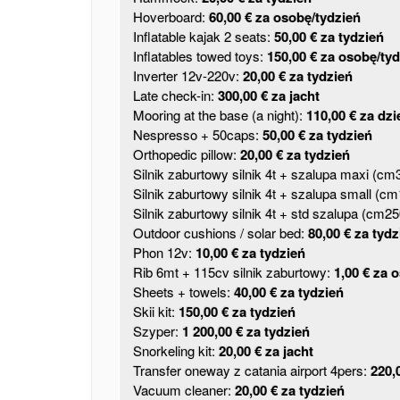
Hoverboard:
60,00 € za osobę/tydzień
Inflatable kajak 2 seats:
50,00 € za tydzień
Inflatables towed toys:
150,00 € za osobę/ty
Inverter 12v-220v:
20,00 € za tydzień
Late check-in:
300,00 € za jacht
Mooring at the base (a night):
110,00 € za dzi
Nespresso + 50caps:
50,00 € za tydzień
Orthopedic pillow:
20,00 € za tydzień
Silnik zaburtowy silnik 4t + szalupa maxi (cm
Silnik zaburtowy silnik 4t + szalupa small (c
Silnik zaburtowy silnik 4t + std szalupa (cm2
Outdoor cushions / solar bed:
80,00 € za tydz
Phon 12v:
10,00 € za tydzień
Rib 6mt + 115cv silnik zaburtowy:
1,00 € za 
Sheets + towels:
40,00 € za tydzień
Skii kit:
150,00 € za tydzień
Szyper:
1 200,00 € za tydzień
Snorkeling kit:
20,00 € za jacht
Transfer oneway z catania airport 4pers:
220,
Vacuum cleaner:
20,00 € za tydzień