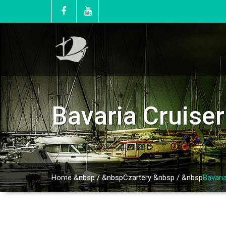
Bavaria Cruise
Home
&nbsp / &nbsp
Czartery
&nbsp / &nbsp
Bavari