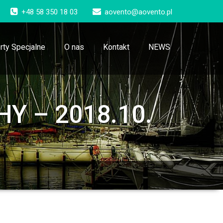
+48 58 350 18 03
aovento@aovento.pl
rty Specjalne
O nas
Kontakt
NEWS
HY – 2018.10.