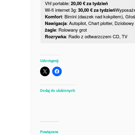
Vhf portable:
20,00 € za tydzień
Wi-fi internet 3g:
30,00 € za tydzień
Wyposaże
Komfort
: Bimini (daszek nad kokpitem), Gło
Nawigacja
: Autopilot, Chart plotter, Dziobow
żagle
: Rolowany grot
Rozrywka
: Radio z odtwarzczem CD, TV
Udostępnij:
Dodaj do ulubionych:
Powiązane