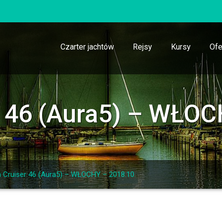
Czarter jachtów
Rejsy
Kursy
Ofe
r 46 (Aura5) – WŁOC
a Cruiser 46 (Aura5) – WŁOCHY – 2018.10.