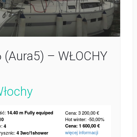
46 (Aura5) – WŁOCHY
Włochy
ść:
14.40 m Fully equiped
Cena: 3 200,00 €
10
Hot winter: -50,00%
Cena: 1 600,00 €
y:
4
więcej informacji
ysznic:
4 3wc/1shower