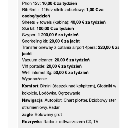
Phon 12v:
10,00 € za tydzień
Rib 6mt + 115cv silnik zaburtowy:
1,00 € za
osobę/tydzień
Sheets + towels (kabina):
40,00 € za tydzień
Skii kit:
100,00 € za tydzień
Szyper:
1 200,00 € za tydzień
Snorkeling kit:
20,00 € za jacht
Transfer oneway z catania airport 4pers:
220,00 € za
jacht
Vacuum cleaner:
20,00 € za tydzień
Vhf portable:
20,00 € za tydzień
Wi-fi internet 3g:
50,00 € za tydzień
Wyposażenie:
Komfort
: Bimini (daszek nad kokpitem), Głośniki w
kokpicie, Lodówka, Ogrzewanie
Nawigacja
: Autopilot, Chart plotter, Dziobowy ster
strumieniowy, Radar
żagle
: Rolowany grot
Rozrywka
: Radio z odtwarzczem CD, TV