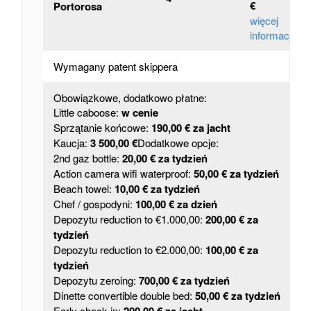
€
Portorosa
więcej
informacji
Wymagany patent skippera
Obowiązkowe, dodatkowo płatne:
Little caboose:
w cenie
Sprzątanie końcowe:
190,00 € za jacht
Kaucja:
3 500,00 €
Dodatkowe opcje:
2nd gaz bottle:
20,00 € za tydzień
Action camera wifi waterproof:
50,00 € za tydzień
Beach towel:
10,00 € za tydzień
Chef / gospodyni:
100,00 € za dzień
Depozytu reduction to €1.000,00:
200,00 € za
tydzień
Depozytu reduction to €2.000,00:
100,00 € za
tydzień
Depozytu zeroing:
700,00 € za tydzień
Dinette convertible double bed:
50,00 € za tydzień
Early check-in:
200,00 € za jacht