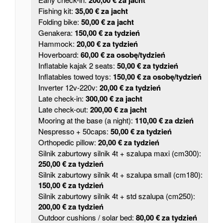
Fishing kit:
35,00 € za jacht
Folding bike:
50,00 € za jacht
Genakera:
150,00 € za tydzień
Hammock:
20,00 € za tydzień
Hoverboard:
60,00 € za osobę/tydzień
Inflatable kajak 2 seats:
50,00 € za tydzień
Inflatables towed toys:
150,00 € za osobę/tydzień
Inverter 12v-220v:
20,00 € za tydzień
Late check-in:
300,00 € za jacht
Late check-out:
200,00 € za jacht
Mooring at the base (a night):
110,00 € za dzień
Nespresso + 50caps:
50,00 € za tydzień
Orthopedic pillow:
20,00 € za tydzień
Silnik zaburtowy silnik 4t + szalupa maxi (cm300):
250,00 € za tydzień
Silnik zaburtowy silnik 4t + szalupa small (cm180):
150,00 € za tydzień
Silnik zaburtowy silnik 4t + std szalupa (cm250):
200,00 € za tydzień
Outdoor cushions / solar bed:
80,00 € za tydzień