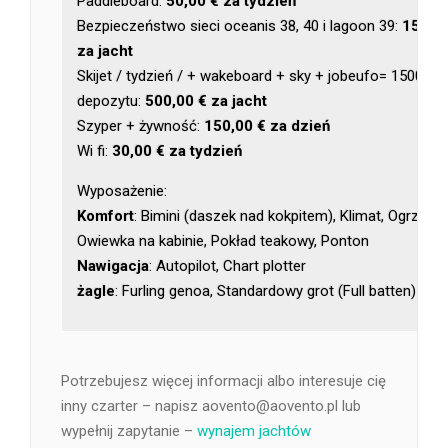
Paddleboard:
50,00 € za tydzień
Bezpieczeństwo sieci oceanis 38, 40 i lagoon 39:
150,0
za jacht
Skijet / tydzień / + wakeboard + sky + jobeufo= 1500€
depozytu:
500,00 € za jacht
Szyper + żywność:
150,00 € za dzień
Wi fi:
30,00 € za tydzień
Wyposażenie:
Komfort
: Bimini (daszek nad kokpitem), Klimat, Ogrzewa
Owiewka na kabinie, Pokład teakowy, Ponton
Nawigacja
: Autopilot, Chart plotter
żagle
: Furling genoa, Standardowy grot (Full batten)
Potrzebujesz więcej informacji albo interesuje cię
inny czarter – napisz aovento@aovento.pl lub
wypełnij zapytanie –
wynajem jachtów