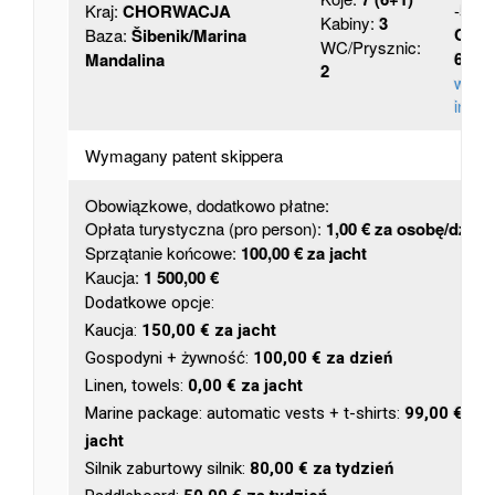
Kraj:
CHORWACJA
-53,
Kabiny:
3
Cena
Baza:
Šibenik/Marina
WC/Prysznic:
605,0
Mandalina
2
więce
infor
Wymagany patent skippera
Obowiązkowe, dodatkowo płatne:
Opłata turystyczna (pro person):
1,00 € za osobę/dzień
Sprzątanie końcowe:
100,00 € za jacht
Kaucja:
1 500,00 €
Dodatkowe opcje:
Kaucja:
150,00 € za jacht
Gospodyni + żywność:
100,00 € za dzień
Linen, towels:
0,00 € za jacht
Marine package: automatic vests + t-shirts:
99,00 € za
jacht
Silnik zaburtowy silnik:
80,00 € za tydzień