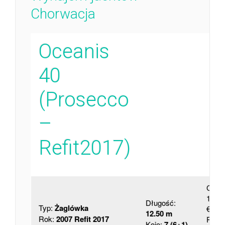
Chorwacja
Oceanis
40
(Prosecco
–
Refit2017)
Cena
1 300
Długość:
Typ:
Żaglówka
€
12.50 m
Rok:
2007 Refit 2017
Rabat
Koje:
7 (6+1)