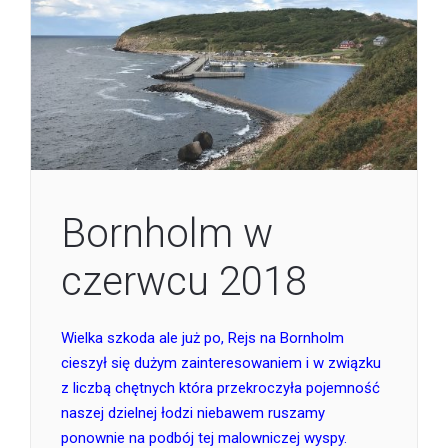
Bornholm w
czerwcu 2018
Wielka szkoda ale już po, Rejs na Bornholm
cieszył się dużym zainteresowaniem i w związku
z liczbą chętnych która przekroczyła pojemność
naszej dzielnej łodzi niebawem ruszamy
ponownie na podbój tej malowniczej wyspy.