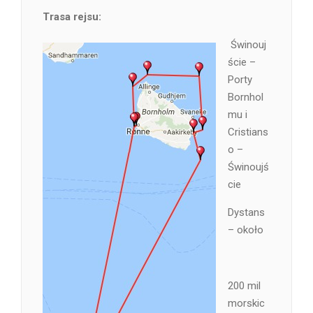
Trasa rejsu:
Świnouj
ście –
Porty
Bornhol
mu i
Cristians
o –
Świnoujś
cie
Dystans
– około
200 mil
morskic