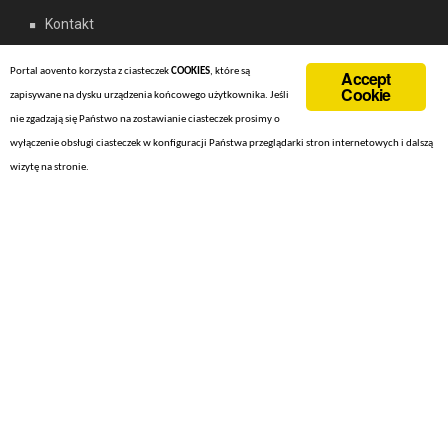
Kontakt
Kursy
Portal aovento korzysta z ciasteczek
COOKIES
, które są
Accept
NEWS
Cookie
zapisywane na dysku urządzenia końcowego użytkownika. Jeśli
O nas
nie zgadzają się Państwo na zostawianie ciasteczek prosimy o
wyłączenie obsługi ciasteczek w konfiguracji Państwa przeglądarki stron internetowych i dalszą
Oferty Specjalne
wizytę na stronie.
Privacy Policy
Pytania i Odpowiedzi
Rejsy
Rejs po Cykladach
Wynajem jachtów – akweny
Zapytanie – wynajem jachtów
Copyright @ 2016 - WallStreet. Designed by
Webriti