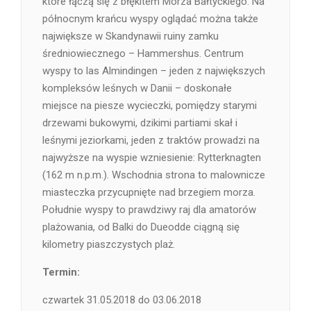
które łączą się z błękitem Morza Bałtyckiego. Na
północnym krańcu wyspy oglądać można także
największe w Skandynawii ruiny zamku
średniowiecznego – Hammershus. Centrum
wyspy to las Almindingen – jeden z największych
kompleksów leśnych w Danii – doskonałe
miejsce na piesze wycieczki, pomiędzy starymi
drzewami bukowymi, dzikimi partiami skał i
leśnymi jeziorkami, jeden z traktów prowadzi na
najwyższe na wyspie wzniesienie: Rytterknagten
(162 m n.p.m.). Wschodnia strona to malownicze
miasteczka przycupnięte nad brzegiem morza.
Południe wyspy to prawdziwy raj dla amatorów
plażowania, od Balki do Dueodde ciągną się
kilometry piaszczystych plaż.
Termin:
czwartek 31.05.2018 do 03.06.2018